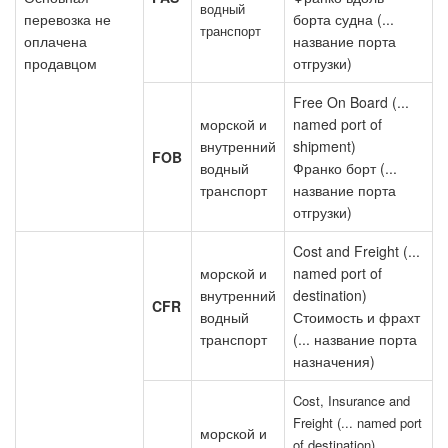
водный
перевозка не
борта судна (...
транспорт
оплачена
название порта
продавцом
отгрузки)
Free On Board (...
морской и
named port of
внутренний
shipment)
FOB
водный
Франко борт (...
транспорт
название порта
отгрузки)
Cost and Freight (...
морской и
named port of
внутренний
destination)
CFR
водный
Стоимость и фрахт
транспорт
(... название порта
назначения)
Cost, Insurance and
Freight (... named port
морской и
of destination)