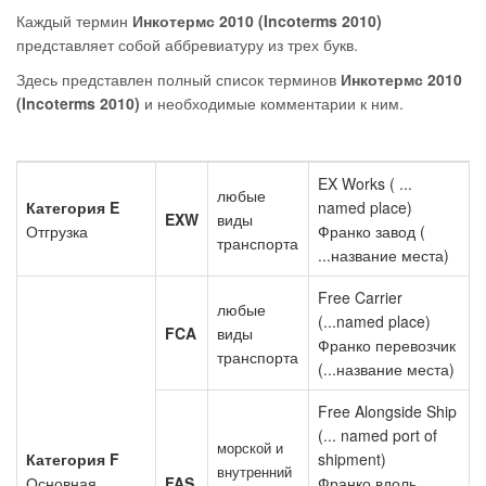
Каждый термин
Инкотермс 2010 (Incoterms 2010)
представляет собой аббревиатуру из трех букв.
Здесь представлен полный список терминов
Инкотермс 2010
(Incoterms 2010)
и необходимые комментарии к ним.
EX Works ( ...
любые
Категория E
named place)
EXW
виды
Отгрузка
Франко завод (
транспорта
...название места)
Free Carrier
любые
(...named place)
FCA
виды
Франко перевозчик
транспорта
(...название места)
Free Alongside Ship
(... named port of
морской и
Категория F
shipment)
внутренний
Основная
FAS
Франко вдоль