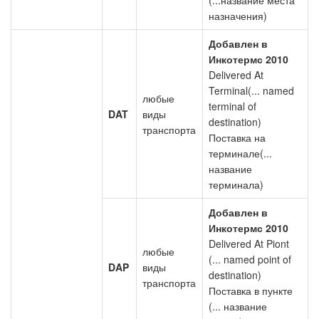
(...название места
назначения)
Добавлен в
Инкотермс 2010
Delivered At
Terminal(... named
любые
terminal of
DAT
виды
destination)
транспорта
Поставка на
терминале(...
название
терминала)
Добавлен в
Инкотермс 2010
Delivered At Piont
любые
(... named point of
DAP
виды
destination)
транспорта
Поставка в пункте
(... название