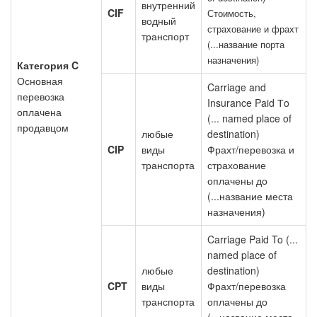
внутренний
CIF
Стоимость,
водный
страхование и фрахт
транспорт
(...название порта
назначения)
Категория C
Основная
Carriage and
перевозка
Insurance Paid Тo
оплачена
(... named place of
продавцом
любые
destination)
CIP
виды
Фрахт/перевозка и
транспорта
страхование
оплачены до
(...название места
назначения)
Carriage Paid To (...
named place of
любые
destination)
CPT
виды
Фрахт/перевозка
транспорта
оплачены до